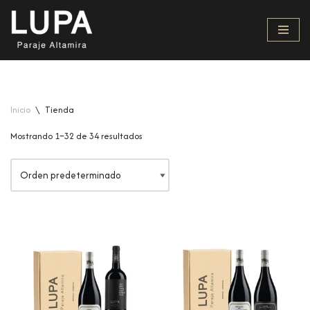
Saltar
al
contenido
Inicio
\
Tienda
Mostrando 1–32 de 34 resultados