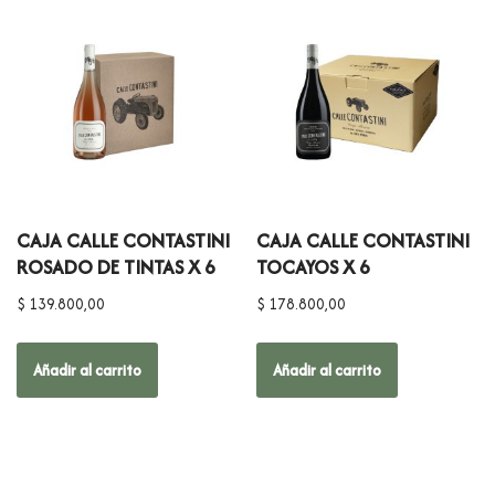
CAJA CALLE CONTASTINI
CAJA CALLE CONTASTINI
ROSADO DE TINTAS X 6
TOCAYOS X 6
$
139.800,00
$
178.800,00
Añadir al carrito
Añadir al carrito