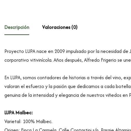
Descripción
Valoraciones (0)
Proyecto LUPA nace en 2009 impulsado por la necesidad de Ju
corporativo vitivinícola. Años después, Alfredo Frigerio se un
En LUPA, somos contadores de historias a través del vino, exp
valoran el esfuerzo y la pasión que dedicamos a cada botell
genuina de la intensidad y elegancia de nuestros viñedos en Pa
LUPA Malbec:
Varietal: 100% Malbec.
Origen: Finca La Carmela, Calle Contastini s/n, Paraje Altami