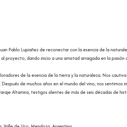
an Pablo Lupiañez de reconectar con la esencia de la naturalez
e al proyecto, dando inicio a una amistad arraigada en la pasión 
loradores de la esencia de la tierra y la naturaleza. Nos cauti
a. Después de muchos años en el mundo del vino, nos sentimos i
raje Altamira, testigos silentes de más de seis décadas de histo
ra, Valle de Uco, Mendoza, Argentina.