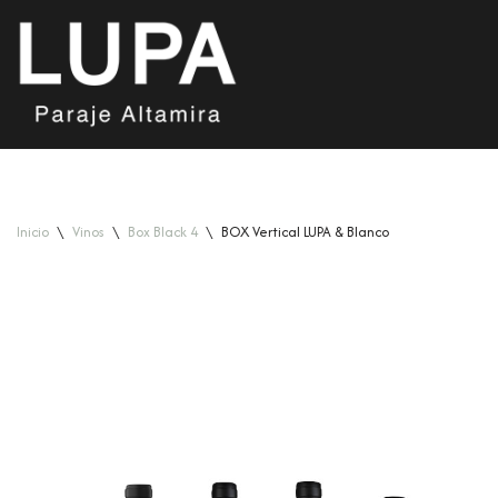
Saltar
al
contenido
Inicio
\
Vinos
\
Box Black 4
\
BOX Vertical LUPA & Blanco